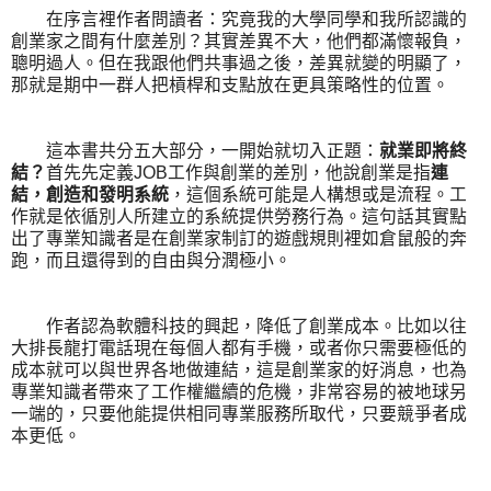
在序言裡作者問讀者：究竟我的大學同學和我所認識的
創業家之間有什麼差別？其實差異不大，他們都滿懷報負，
聰明過人。但在我跟他們共事過之後，差異就變的明顯了，
那就是期中一群人把槓桿和支點放在更具策略性的位置。
這本書共分五大部分，一開始就切入正題：
就業即將終
結？
首先先定義JOB工作與創業的差別，他說創業是指
連
結，創造和發明系統
，這個系統可能是人構想或是流程。工
作就是依循別人所建立的系統提供勞務行為。這句話其實點
出了專業知識者是在創業家制訂的遊戲規則裡如倉鼠般的奔
跑，而且還得到的自由與分潤極小。
作者認為軟體科技的興起，降低了創業成本。比如以往
大排長龍打電話現在每個人都有手機，或者你只需要極低的
成本就可以與世界各地做連結，這是創業家的好消息，也為
專業知識者帶來了工作權繼續的危機，非常容易的被地球另
一端的，只要他能提供相同專業服務所取代，只要競爭者成
本更低。