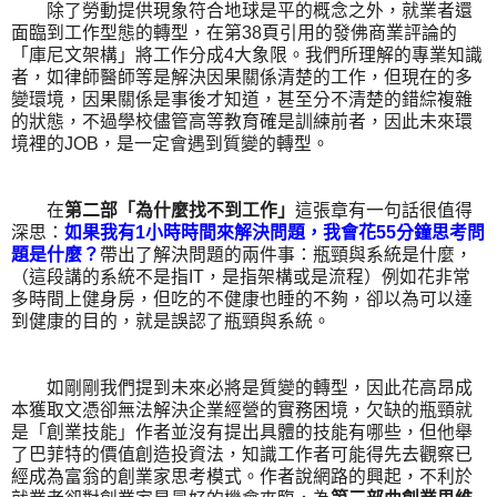
除了勞動提供現象符合地球是平的概念之外，就業者還
面臨到工作型態的轉型，在第38頁引用的發佛商業評論的
「庫尼文架構」將工作分成4大象限。我們所理解的專業知識
者，如律師醫師等是解決因果關係清楚的工作，但現在的多
變環境，因果關係是事後才知道，甚至分不清楚的錯綜複雜
的狀態，不過學校儘管高等教育確是訓練前者，因此未來環
境裡的JOB，是一定會遇到質變的轉型。
在
第二部「為什麼找不到工作」
這張章有一句話很值得
深思：
如果我有1小時時間來解決問題，我會花55分鐘思考問
題是什麼？
帶出了解決問題的兩件事：瓶頸與系統是什麼，
（這段講的系統不是指IT，是指架構或是流程）例如花非常
多時間上健身房，但吃的不健康也睡的不夠，卻以為可以達
到健康的目的，就是誤認了瓶頸與系統。
如剛剛我們提到未來必將是質變的轉型，因此花高昂成
本獲取文憑卻無法解決企業經營的實務困境，欠缺的瓶頸就
是「創業技能」作者並沒有提出具體的技能有哪些，但他舉
了巴菲特的價值創造投資法，知識工作者可能得先去觀察已
經成為富翁的創業家思考模式。作者說網路的興起，不利於