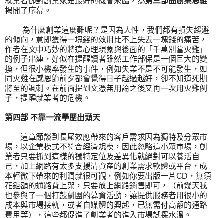
就業者卻對創業家是最好的機會來臨，為
第三部曲創業思維
揭開了序幕。
為什麼創業這麼難呢？是因為人性，我們都有損失趨避
的傾向，意即獲得一塊錢的效用比不上失去一塊錢的痛苦，
作者在文中巧妙的將這心理現象與後面的「千萬別當火雞」
的例子串連，好似在提醒讀者雖然工作部保是一個巨大的變
換，但很小機率發生的事件，例如失業不是不可能發生，如
同火雞在感恩節前夕都會覺得日子越過越好，卻不知道死期
將至的諷刺。在前面提到文憑無用論之後又再一次用火雞例
子，提醒就業者的危機。
第四部 不靠一流學歷出頭天
這章節談到長尾效應帶來的客戶需求因為獨特及分眾市
場，以企業模式不符合經濟規模，因此忽略這小眾市場，創
業者只要抓到這樣的獨特定位及差異化就絕對可以養活自
己，加上網路有太多支援清資產的創業需求軟體或平台，成
本輕微下帶來的利潤就很可觀，例如你要出版一片CD，無須
花鉅額的通路費上架，只要放上網路銷售即可，（前幾天我
也參與了一個打鼓劇團的募資活動，讓提供服務者用很小的
成本與市場接軌，或者自媒體的興起，已無需付高額的通路
費用等），這些都促進了創業者的進入市場試探水溫。