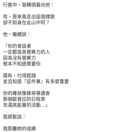
行進中，我轉頭看向他：
哇，原來我走出這個樣貌
卻不知身在此山中阿？
他，繼續說：
「你的會談者
一定都是高覺察力的人
因為沒有覺察力
根本不知道需要你
還有，付得起錢
並且知道『這件事』有多麼重要
你的確就像鋒哥導讀會
那個歐普拉的日程表
充滿高能量的活動…」
我趕緊說：
我距離她的成績