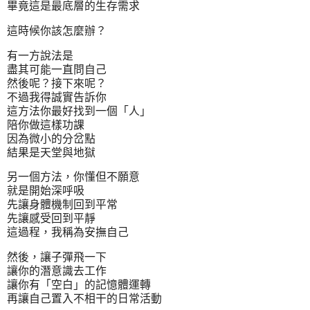
畢竟這是最底層的生存需求
這時候你該怎麼辦？
有一方說法是
盡其可能一直問自己
然後呢？接下來呢？
不過我得誠實告訴你
這方法你最好找到一個「人」
陪你做這樣功課
因為微小的分岔點
結果是天堂與地獄
另一個方法，你懂但不願意
就是開始深呼吸
先讓身體機制回到平常
先讓感受回到平靜
這過程，我稱為安撫自己
然後，讓子彈飛一下
讓你的潛意識去工作
讓你有「空白」的記憶體運轉
再讓自己置入不相干的日常活動