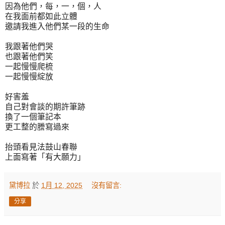
因為他們，每，一，個，人
在我面前都如此立體
邀請我進入他們某一段的生命
我跟著他們哭
也跟著他們笑
一起慢慢爬梳
一起慢慢綻放
好害羞
自己對會談的期許筆跡
換了一個筆記本
更工整的謄寫過來
抬頭看見法鼓山春聯
上面寫著「有大願力」
黛博拉
於
1月 12, 2025
沒有留言:
分享