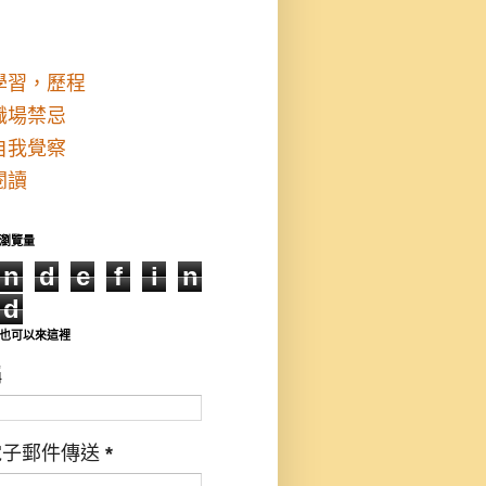
學習，歷程
職場禁忌
自我覺察
閱讀
瀏覽量
n
d
e
f
i
n
d
也可以來這裡
稱
電子郵件傳送
*