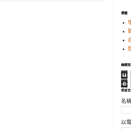
標籤
總網頁
u
e
想留言
名
以