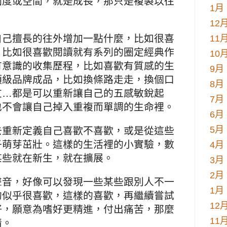
國度或空間，就是成長，那只是複製以往
1月 
12月
自己擅長的往外增加一點什麼，比如很喜
11月
，比如很喜歡閱讀就有系列的圈定經典作
10月
有意識的收集歷程，比如喜歡有質感的生
9月 
頂級品牌成品，比如換條路走走，換個口
8月 
友…都是可以重新讓自己的五感敏銳起
7月 
也不會讓自己掉入重複而單調的生命裡。
6月 
5月 
去重新定義自己喜歡不喜歡，或是從這些
子萌芽茁壯。這樣的生活裡的小實驗，數
4月 
某些就在新生，就在擴展。
3月 
2月 
聲音，好像可以發現一些某些跟別人不一
1月 
的似乎很喜歡，這樣的喜歡，再繼續嘗試
12月
好，願意為嗜好更精進，付出痛苦，那麼
11月
情。