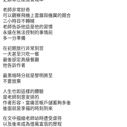
老師非常好奇
可以觀察飛機上雲霧與機翼的開合
三小時目不轉睛
老師告訴他這是他的習慣
永遠在無法控制的事情前
多一分準備
在初期旅行非常刻苦
一天甚至只吃一餐
最後卻定高級餐廳
他告訴作者
最黑暗時分就是黎明將至
不要放棄
人生也如這樣的體驗
是老師刻意安排的
作者形容，當痛苦帳戶儲蓄夠多後
後面就是享福的時刻到來
在文中描繪老師幼時遭受虐待
以及後來成為億萬富翁的歷程