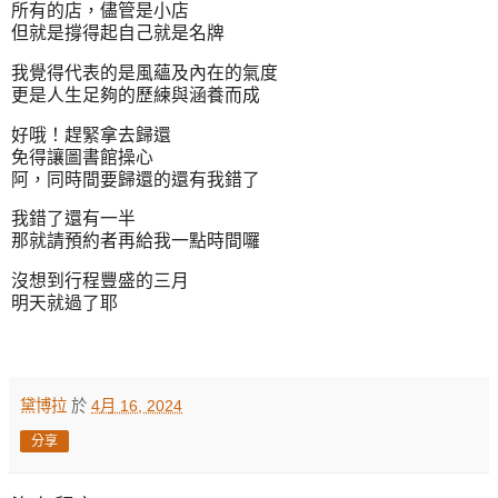
所有的店，儘管是小店
但就是撐得起自己就是名牌
我覺得代表的是風蘊及內在的氣度
更是人生足夠的歷練與涵養而成
好哦！趕緊拿去歸還
免得讓圖書館操心
阿，同時間要歸還的還有我錯了
我錯了還有一半
那就請預約者再給我一點時間囉
沒想到行程豐盛的三月
明天就過了耶
黛博拉
於
4月 16, 2024
分享