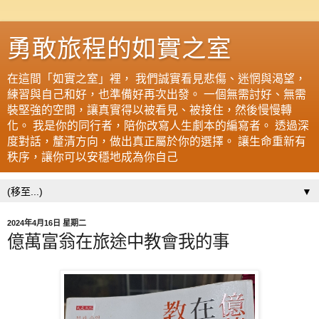
勇敢旅程的如實之室
在這間「如實之室」裡， 我們誠實看見悲傷、迷惘與渴望，
練習與自己和好，也準備好再次出發。 一個無需討好、無需
裝堅強的空間，讓真實得以被看見、被接住，然後慢慢轉
化。 我是你的同行者，陪你改寫人生劇本的編寫者。 透過深
度對話，釐清方向，做出真正屬於你的選擇。 讓生命重新有
秩序，讓你可以安穩地成為你自己
▼
2024年4月16日 星期二
億萬富翁在旅途中教會我的事