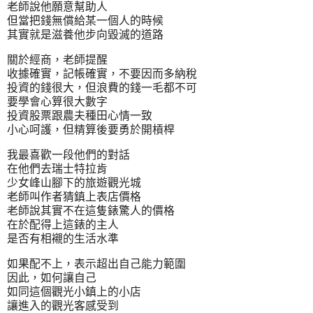
老師說他願意幫助人
但當把錢無償給某一個人的時候
其實就是滋養他步向毀滅的道路
關於經商，老師提醒
收據確實，記帳確實，不要因而多納稅
投資的錢很大，但浪費的錢一毛都不可
要學會心算很大數字
投資股票跟農夫種田心情一致
小心呵護，但精算後要勇於開槓桿
我最喜歡一段他們的對話
在他們去瑞士特拉肯
少女峰山腳下的旅遊觀光城
老師叫作者猜鎮上表店價格
老師說其實不在這隻錶驚人的價格
在於配得上這錶的主人
是否有相襯的生活水準
如果配不上，表示超出自己能力範圍
因此，如何讓自己
如同這個觀光小鎮上的小店
讓進入的觀光客感受到