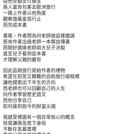
由他全額支付開支
兩人當背包客去歐洲旅行
一路上作者以他角度
觀察億萬富翁行止
而完成本書
書尾，作者問為何老師做這樣邀請
原來作者出過老師一本類自傳書
而剛好適逢老師與大兒子決裂
直至兒子看到這本書
才理解父親的嚴苛
因此這趟旅行是給作者的禮物
希望在刻苦又艱難的自助旅行過程裡
讓他摸索出下半生的方向
而老師也可以回顧自己的人生
向作者學習歷史語文
而他分享自己
如何達到如今的財富尖端
我感受裡面有一個非常核心的概念
就是謙遜及放下身段
不斷在各篇章裡