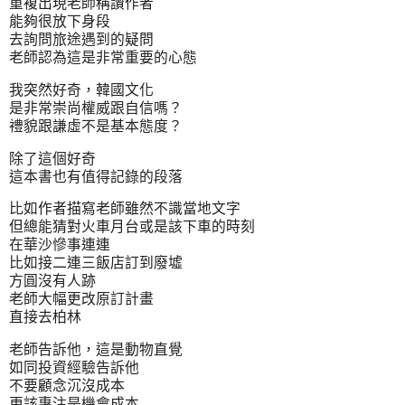
重複出現老師稱讚作者
能夠很放下身段
去詢問旅途遇到的疑問
老師認為這是非常重要的心態
我突然好奇，韓國文化
是非常崇尚權威跟自信嗎？
禮貌跟謙虛不是基本態度？
除了這個好奇
這本書也有值得記錄的段落
比如作者描寫老師雖然不識當地文字
但總能猜對火車月台或是該下車的時刻
在華沙慘事連連
比如接二連三飯店訂到廢墟
方圓沒有人跡
老師大幅更改原訂計畫
直接去柏林
老師告訴他，這是動物直覺
如同投資經驗告訴他
不要顧念沉沒成本
更該專注是機會成本