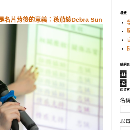
標籤
名片背後的意義：孫茄綾Debra Sun
總網頁
u
e
想留言
名
以