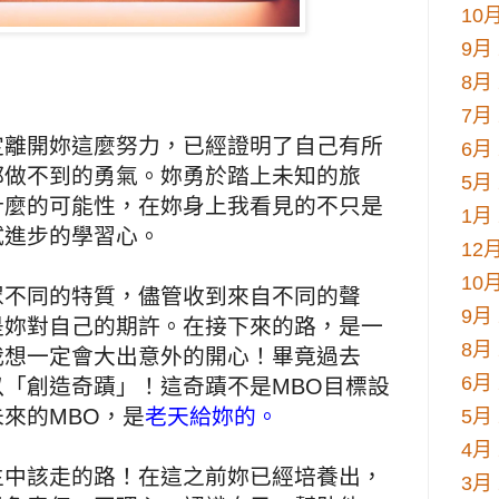
10月
9月 
8月 
7月 
定離開妳這麼努力，已經證明了自己有所
6月 
都做不到的勇氣。妳勇於踏上未知的旅
5月 
什麼的可能性，在妳身上我看見的不只是
1月 
試進步的學習心。
12月
10月
眾不同的特質，儘管收到來自不同的聲
9月 
是妳對自己的期許。在接下來的路，是一
8月 
我想一定會大出意外的開心！畢竟過去
6月 
「創造奇蹟」！這奇蹟不是MBO目標設
來的MBO，是
老天給妳的。
5月 
4月 
生中該走的路！在這之前妳已經培養出，
3月 