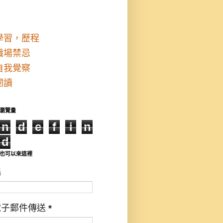
學習，歷程
職場禁忌
自我覺察
閱讀
瀏覽量
n
d
e
f
i
n
d
也可以來這裡
稱
電子郵件傳送
*