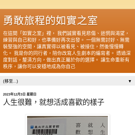
勇敢旅程的如實之室
在這間「如實之室」裡， 我們誠實看見悲傷、迷惘與渴望，
練習與自己和好，也準備好再次出發。 一個無需討好、無需
裝堅強的空間，讓真實得以被看見、被接住，然後慢慢轉
化。 我是你的同行者，陪你改寫人生劇本的編寫者。 透過深
度對話，釐清方向，做出真正屬於你的選擇。 讓生命重新有
秩序，讓你可以安穩地成為你自己
▼
2023年12月3日 星期日
人生很難，就想活成喜歡的樣子