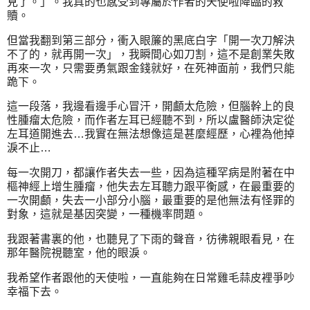
見了。」。我真的也感受到專屬於作者的天使啦降臨的救
贖。
但當我翻到第三部分，衝入眼簾的黑底白字「開一次刀解決
不了的，就再開一次」，我瞬間心如刀割，這不是創業失敗
再來一次，只需要勇氣跟金錢就好，在死神面前，我們只能
跪下。
這一段落，我邊看邊手心冒汗，開顱太危險，但腦幹上的良
性腫瘤太危險，而作者左耳已經聽不到，所以盧醫師決定從
左耳道開進去…我實在無法想像這是甚麼經歷，心裡為他掉
淚不止…
每一次開刀，都讓作者失去一些，因為這種罕病是附著在中
樞神經上增生腫瘤，他失去左耳聽力跟平衡感，在最重要的
一次開顱，失去一小部分小腦，最重要的是他無法有怪罪的
對象，這就是基因突變，一種機率問題。
我跟著書裏的他，也聽見了下雨的聲音，彷彿親眼看見，在
那年醫院視聽室，他的眼淚。
我希望作者跟他的天使啦，一直能夠在日常雞毛蒜皮裡爭吵
幸福下去。