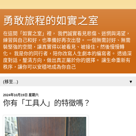
勇敢旅程的如實之室
在這間「如實之室」裡， 我們誠實看見悲傷、迷惘與渴望，
練習與自己和好，也準備好再次出發。 一個無需討好、無需
裝堅強的空間，讓真實得以被看見、被接住，然後慢慢轉
化。 我是你的同行者，陪你改寫人生劇本的編寫者。 透過深
度對話，釐清方向，做出真正屬於你的選擇。 讓生命重新有
秩序，讓你可以安穩地成為你自己
▼
2024年10月19日 星期六
你有「工具人」的特徵嗎？