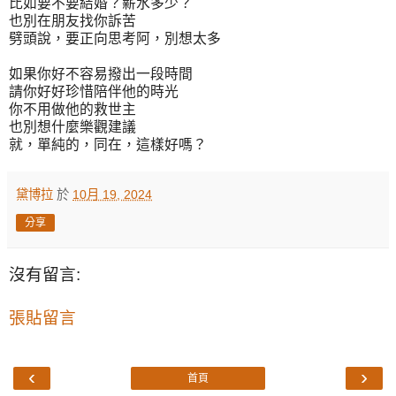
比如要不要結婚？薪水多少？
也別在朋友找你訴苦
劈頭說，要正向思考阿，別想太多
如果你好不容易撥出一段時間
請你好好珍惜陪伴他的時光
你不用做他的救世主
也別想什麼樂觀建議
就，單純的，同在，這樣好嗎？
黛博拉
於
10月 19, 2024
分享
沒有留言:
張貼留言
‹
›
首頁