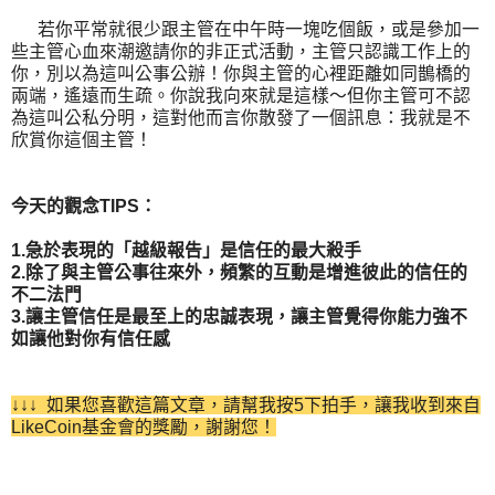
若你平常就很少跟主管在中午時一塊吃個飯，或是參加一
些主管心血來潮邀請你的非正式活動，主管只認識工作上的
你，別以為這叫公事公辦！你與主管的心裡距離如同鵲橋的
兩端，遙遠而生疏。你說我向來就是這樣～但你主管可不認
為這叫公私分明，這對他而言你散發了一個訊息：我就是不
欣賞你這個主管！
今天的觀念TIPS：
1.急於表現的「越級報告」是信任的最大殺手
2.除了與主管公事往來外，頻繁的互動是增進彼此的信任的
不二法門
3.讓主管信任是最至上的忠誠表現，讓主管覺得你能力強不
如讓他對你有信任感
↓↓↓ 如果您喜歡這篇文章，請幫我按5下拍手，讓我收到來自
LikeCoin基金會的獎勵，謝謝您！