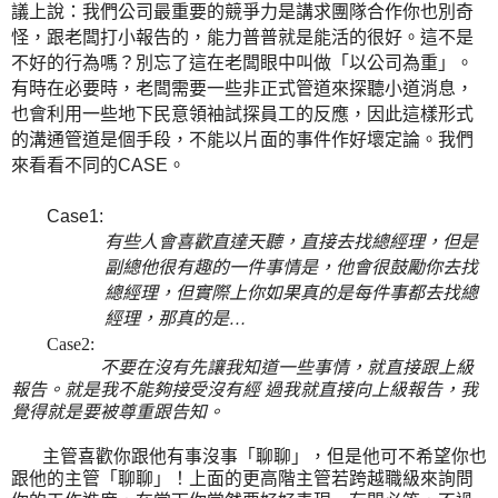
議上說：我們公司最重要的競爭力是講求團隊合作你也別奇
怪，跟老闆打小報告的，能力普普就是能活的很好。這不是
不好的行為嗎？別忘了這在老闆眼中叫做「以公司為重」。
有時在必要時，老闆需要一些非正式管道來探聽小道消息，
也會利用一些地下民意領袖試探員工的反應，因此這樣形式
的溝通管道是個手段，不能以片面的事件作好壞定論。我們
來看看不同的
。
CASE
Case1:
有些人會喜歡直達天聽，直接去找總經理，但是
副總他很有趣的一件事情是，他會很鼓勵你去找
總經理，但實際上你如果真的是每件事都去找總
經理，那真的是…
Case2:
不要在沒有先讓我知道一些事情，就直接跟上級
報告。就是我不能夠接受沒有經 過我就直接向上級報告，我
覺得就是要被尊重跟告知。
主管喜歡你跟他有事沒事「聊聊」，但是他可不希望你也
跟他的主管「聊聊」！上面的更高階主管若跨越職級來詢問