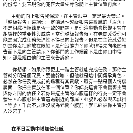
的份際。要表現你的寬容大量先等你爬上主管位置再說。
主動的向上報告我保證，在主管眼中一定是最大禁忌。
「越級報告」這詞你一定聽過～越級報告這敏感的「眉角」
不是組織指揮鍊是否一致的問題，是你這舉動會影響主管在
組織裡的重要性與威信。當你越級報告時，在老闆感受你可
能是因完成任務急迫性不得已向上報告，但是在主管感受裡
卻是你沒把他放在眼裡。是他沒能力？你就非得先向老闆報
告而不是向主管請示？你部門的工作細節不是由你口中得
知，卻是經由他的主管來告訴他。
你想想，如果你跟更上一階主管就能完成任務，那你主
管就分明是個冗員，要他幹嘛？但他就是這中間傳承角色，
必然在你任務完成前的過程有其貢獻，還有一點是個人情感
層面，你把主管放在哪一個位置？你認為這會不會傷害主管
與你之間的信任？若你是這主管的心腹這樣的行為一定不會
發生。心腹必是主管甚為親近的部屬，心腹也必然與忠誠掛
上等號，千萬不要還沒成為老闆心腹前，就已經被你主管打
入冷宮了。
在平日互動中增加信任感