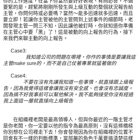
你的工作進度，在當下你當然要好好表現、有問必答，不過
要緊的是，趕緊將剛剛所發生與上級互動的整個狀況報告給
主管，你問何時或必要嗎？當然～能多迅速就多迅速，而且
要立即！若讓你主管被他的主管問到上述事件的細節時，老
闆發現主管一問三不知，因此讓他被釘時，你就知道你準備
在主管心中要「黑」了！這是被動的向上報告的行為，接下
來我們來聊主動的向上報告。
Case3:
我知道公司的問題在哪裡，你作的事情是要讓我這
主管make sure的，而不是自己仗著專
業就猛著做的
Case4:
不要在沒有先讓我知道一些事情，就直接跟上級報
告，因為我覺得這樣會讓我沒有
安全感、也會沒有忠誠度。
因為搞不好我事前可以幫他解決。我不能夠接受你沒有
經過
我上面這一層就直接向上級報告
在組織裡老闆是最高領導人，但與你最近的一階主管才
是你老闆，你一定要以他的指令為最高原則，沒有這條橋樑
你別想在公司裡走下去！你會發現因為你在組織裡的位置不
同會有不一樣的判斷標準，當部屬的角色千萬要搞清楚這樣