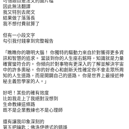
可惜題目是法文的圖片檔
因此無法翻譯
我又特別去爬文
結果做了落落長
我不想付費就算了
但有一小段文字
勾引我付錢拿到完整報告
「瞧瞧你的聰明大腦！ 你獨特的驅動力來自於對獲得更多資
訊和智慧的追求。 當談到你的人生座右銘時，知識就是力量
確實蠻符合的。 你傾向於對事物有更深入的了解並解決宇宙
中的許多奧秘。 你的好奇心和創新天性確定你不會走眾所周
知的人生道路，而是開闢自己的道路。 你是世界上最接近神
秘主義哲學家的人。」
好吧！某些的確有效度
比如我走上了我絕對沒想到
生命教練這條路
既不是企業教練也不是心理師
還有讓我印象深刻的
第五把鑰匙：佛洛伊德式的錯誤