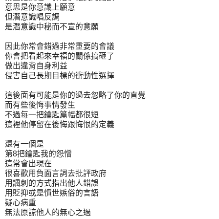
意思是你意識上願意
但潛意識唱反調
是潛意識中秘而不宣的意願
因此你常會錯過非常重要的會議
你會把看起來幸福的關係搞砸了
做出違背自身利益
侵害自己長期目標的衝動性選擇
這後面有可能是你的過去忽略了你的直覺
而有些後悔事情發生
不過每一把鑰匙篇幅都很短
這裡他停留在後悔跟悔恨的定義
還有一個是
第8把鑰匙我的怨憎
這常會出現在
很喜歡用負面言詞去批評政府
用諷刺的方式指出他人錯誤
用貶抑或是憤世嫉俗的言語
疑心病重
無法原諒他人的無心之過