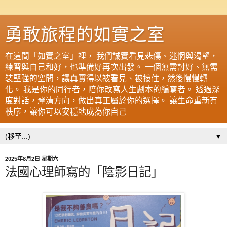
勇敢旅程的如實之室
在這間「如實之室」裡， 我們誠實看見悲傷、迷惘與渴望，
練習與自己和好，也準備好再次出發。 一個無需討好、無需
裝堅強的空間，讓真實得以被看見、被接住，然後慢慢轉
化。 我是你的同行者，陪你改寫人生劇本的編寫者。 透過深
度對話，釐清方向，做出真正屬於你的選擇。 讓生命重新有
秩序，讓你可以安穩地成為你自己
▼
2025年8月2日 星期六
法國心理師寫的「陰影日記」