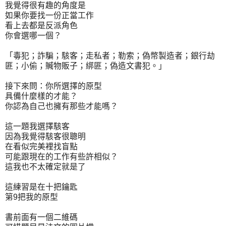
我覺得很有趣的角度是
如果你要找一份正當工作
看上去都是反派角色
你會選哪一個？
「毒犯；詐騙；駭客；走私者；勒索；偽幣製造者；銀行劫
匪；小偷；贓物販子；綁匪；偽造文書犯。」
接下來問：你所選擇的原型
具備什麼樣的才能？
你認為自己也擁有那些才能嗎？
這一題我選擇駭客
因為我覺得駭客很聰明
在看似完美裡找盲點
可能跟現在的工作有些許相似？
這我也不太確定就是了
這練習是在十把鑰匙
第9把我的原型
書前面有一個二維碼