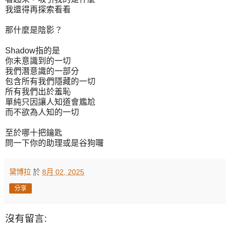
我還得再探索看看
那什麼是陰影？
Shadow指的是
你未意識到的一切
我們潛意識的一部分
包含所有我們隱藏的一切
所有我們出於羞恥
單純只因讓人知道會尷尬
而不欲為人知的一切
至於哪十把鑰匙
問一下你的助理或是谷狗囉
黛博拉
於
8月 02, 2025
分享
沒有留言: